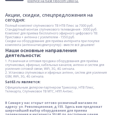
корпусе на базе Fibocom L860-GL
Акции, скидки, спецпредложения на
сегодня:
Полный комплект спутникового ТВ НТВ Плюс за 7000 руб.
Стандартный монтаж спутникового телевидения - 3000 руб.
Комплект для приёма бесплатного эфирного цифрового ТВ:
Приставка + антенна с усилителем - 1550 руб.
Скидки на оборудование для приёма интернета при покупке
комплекта (антенна+модем+роутер) - вместе всё дешевле!
Наши основныe направления
деятельности:
1. Розничная и оптовая продажа оборудования для приёма
спутниковых, эфирных, кабельных каналов, антенн и систем для
усиления сотовой связи, WiFi, 3G, 4G сигнала.
2. Установка спутниковых и эфирных антенн, систем для усиления
GSM, WiFi, 3G, 4G сигнала.
Sat63.ru является:
Официальным дилером-партнером Триколор, НТВ Плюс,
Телекарта, Спутниковое ТВ МТС, НПП Антэкс.
В Самаре у нас открыт оптово-розничный магазин по
адресу: ул. Революционная, д.155. Здесь вам предложат
широчайший выбор оборудования для приема
телевидения и интернета 3G/4G по доступным ценам
.