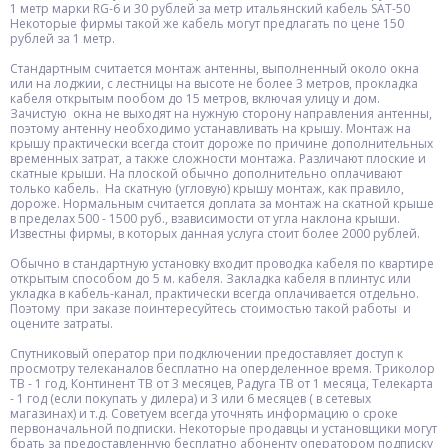
1 метр марки RG-6 и 30 рублей за метр итальянский кабель SAT-50
Некоторые фирмы такой же кабель могут предлагать по цене 150
рублей за 1 метр.
Стандартным считается монтаж антенны, выполненный около окна
или на лоджии, с лестницы на высоте не более 3 метров, прокладка
кабеля открытым пообом до 15 метров, включая улицу и дом.
Зачистую окна не выходят на нужную сторону направления антенны,
поэтому антенну необходимо устанавливать на крышу. Монтаж на
крышу практически всегда стоит дороже по причине дополнительных
временных затрат, а также сложности монтажа. Различают плоские и
скатные крыши. На плоской обычно дополнительно оплачивают
только кабель. На скатную (угловую) крышу монтаж, как правило,
дороже. Нормальным считается доплата за монтаж на скатной крыше
в пределах 500 - 1500 руб., взависимости от угла наклона крыши.
Известны фирмы, в которых данная услуга стоит более 2000 рублей.
Обычно в стандартную установку входит проводка кабеля по квартире
открытым способом до 5 м. кабеля. Закладка кабеля в плинтус или
укладка в кабель-канал, практически всегда оплачивается отдельно.
Поэтому при заказе поинтересуйтесь стоимостью такой работы и
оцените затраты.
Спутниковый оператор при подключении предоставляет доступ к
просмотру телеканалов бесплатно на оперделенное время. Триколор
ТВ - 1 год, Континент ТВ от 3 месяцев, Радуга ТВ от 1 месяца, Телекарта
- 1 год (если покупать у дилера) и 3 или 6 месяцев ( в сетевых
магазинах) и т.д. Советуем всегда уточнять информацию о сроке
первоначальной подписки. Некоторые продавцы и установщики могут
брать за предоставленную бесплатно абоненту оператором подписку