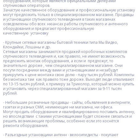
оборудования, которые являются официальными дилерами
спутниковых операторов.
Зачастую качественное оборудование и профессиональную установку
могут предложить только в специализированном магазине. Продавцы
и установщики спутникового телевидения в таких магазинах
осведомлены обо всех нюансах работы спутникового и антенного
оборудования и предлагают профессиональную
качественную установку
- Крупные сетевые магазины бытовой техники типа Мы Видео,
Клондайки, Лошаны и др.
Сетевые магазины занимаются продажей коробочных комплектов
спутникового телевидения и, как правило, не имеют возможность
предложить монтаж оборудования, а если и предложут, то
значительно дороже , чем специализированном магазине. Они
посути посредники между вами и установщиками и незабудут
прикрутить к цене монтажа свою долю - пару тысяч рублей. Комплекты
без монтажа там как правило тоже дороже. Выходят люди отваливают
по 13-15 тысяч рублей, к примеру за Триколор, который можно купить
и установить через специализированный магазин за 9-11 тысяч
рублей.
- Небольшие розничные продавцы - сайты, обьявления в интернете,
газетах и разных СМИ, неимеющие ни магазина, ни офиса.
Могут продать оборудование и квалифицированно поставить антенну,
но впоследствии с такими установщиками будет сложнее связаться и
решить возникающие проблемы, особенно если это коснётся
ремонта оборудования.
- Разъездные установщики антенн - велосипедисты - покупают