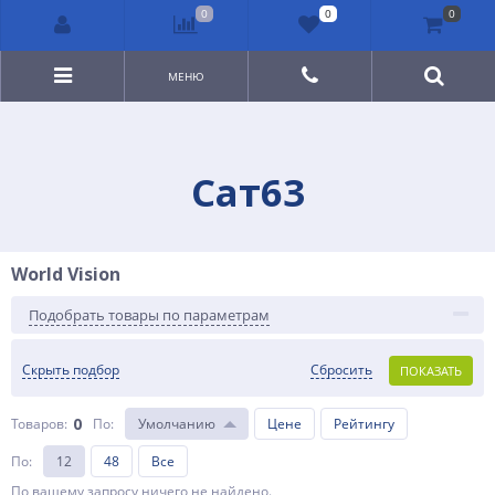
0
0
0
МЕНЮ
Сат63
World Vision
Подобрать товары по параметрам
Скрыть подбор
Сбросить
ПОКАЗАТЬ
0
Товаров:
По
:
Умолчанию
Цене
Рейтингу
По
:
12
48
Все
По вашему запросу ничего не найдено.