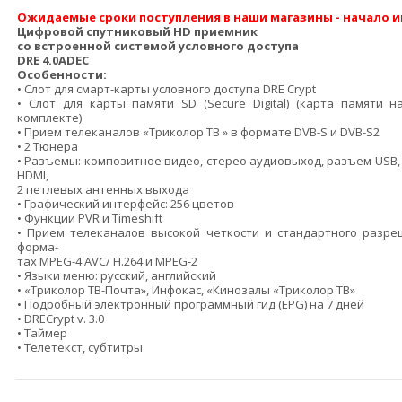
Ожидаемые сроки поступления в наши магазины - начало 
Цифровой спутниковый HD приемник
со встроенной системой условного доступа
DRE 4.0ADEC
Особенности:
• Слот для смарт-карты условного доступа DRE Crypt
• Слот для карты памяти SD (Secure Digital) (карта памяти 
комплекте)
• Прием телеканалов «Триколор ТВ » в формате DVB-S и DVB-S2
• 2 Тюнера
• Разъемы: композитное видео, стерео аудиовыход, разъем USB
HDMI,
2 петлевых антенных выхода
• Графический интерфейс: 256 цветов
• Функции PVR и Timeshift
• Прием телеканалов высокой четкости и стандартного разре
форма-
тах MPEG-4 AVC/ H.264 и MPEG-2
• Языки меню: русский, английский
• «Триколор ТВ-Почта», Инфокас, «Кинозалы «Триколор ТВ»
• Подробный электронный программный гид (EPG) на 7 дней
• DRECrypt v. 3.0
• Таймер
• Телетекст, субтитры