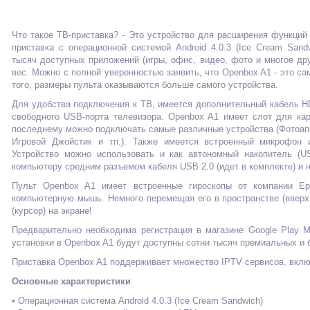
Что такое ТВ-приставка? - Это устройство для расширения функций
приставка с операционной системой Android 4.0.3 (Ice Cream Sandw
тысяч доступных приложений (игры, офис, видео, фото и многое др
вес. Можно с полной уверенностью заявить, что Openbox A1 - это с
того, размеры пульта оказываются больше самого устройства.
Для удобства подключения к ТВ, имеется дополнительный кабель H
свободного USB-порта телевизора.
Openbox A1 имеет слот для кар
последнему можно подключать самые различные устройства (Фотоап
Игровой Джойстик и тп.).
Также имеется встроенный микрофон и
Устройство можно использовать и как автономный накопитель (U
компьютеру средним разъемом кабеля USB 2.0 (идет в комплекте) и 
Пульт Openbox A1 имеет встроенные гироскопы от компании Ep
компьютерную мышь. Немного перемещая его в пространстве (ввер
(курсор) на экране!
Предварительно необходима регистрация в магазине Google Play Ma
установки в Openbox A1 будут доступны сотни тысяч премиальных и 
Приставка Openbox A1 поддерживает множество IPTV сервисов, включа
Основные характеристики
• Операционная система Android 4.0.3 (Ice Cream Sandwich)