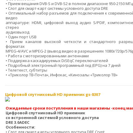
• Прием вещания DVB-S и DVB-S2 в полном диапазоне 950-2150 МГц
• Слот для смарт-карт системы условного доступа DRE
• Оптимальный набор разъемов для подключения к современной
видео
аппаратуре: HDMI, цифровой выход аудио S/PDIF, композитное
стерео
аудиовыход
• Один порт USB
• Прием каналов высокой четкости и стандартного разре
форматах
MPEG-4/AVC и MPEG-2 (вывод видео в разрешениях 1080i/720р/576
• Работа с моторизированными антеннами
• Поддержка каскадируемых DiSEqC переключателей
• Подробный электронный программный гид (EPG) на 7 дней
• Телетекст, субтитры
• «Триколор ТВ-Почта», Инфокас, «Кинозалы «Триколор ТВ»
Цифровой спутниковый HD приемник gs-8307
Ожидаемые сроки поступления в наши магазины -конец ма
Цифровой спутниковый HD приемник
со встроенной системой условного доступа
DRE 3.0ADEC
Особенности:
• Слот для смарт-карты условного доступа DRE Crypt