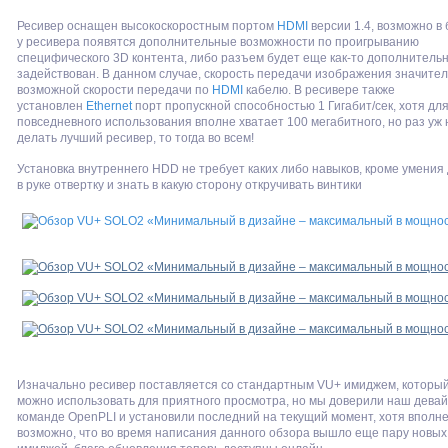
Ресивер оснащен высокоскоростным портом
HDMI
версии 1.4, возможно в
у ресивера появятся дополнительные возможности по проигрыванию
специфического 3D контента, либо разъем будет еще как-то дополнитель
задействован. В данном случае, скорость передачи изображения значите
возможной скорости передачи по
HDMI
кабелю. В ресивере также
установлен
Ethernet
порт пропускной способностью 1 Гигабит/сек, хотя дл
повседневного использования вполне хватает 100 мегабитного, но раз уж
делать лучший ресивер, то тогда во всем!
Установка внутреннего HDD не требует каких либо навыков, кроме умения
в руке отвертку и знать в какую сторону откручивать винтики
Изначально ресивер поставляется со стандартным VU+ имиджем, который
можно использовать для приятного просмотра, но мы доверили наш девай
команде OpenPLI и установили последний на текущий момент, хотя вполн
возможно, что во время написания данного обзора вышло еще пару новых