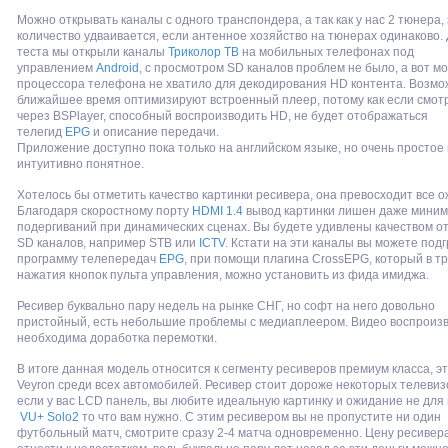
Можно открывать каналы с одного транспондера, а так как у нас 2 тюнера,
количество удваивается, если антенное хозяйство на тюнерах одинаково.
теста мы открыли каналы
Триколор ТВ
на мобильных телефонах под
управлением
Android
, с просмотром SD каналов проблем не было, а вот м
процессора телефона не хватило для декодирования HD контента. Возмож
ближайшее время оптимизируют встроенный плеер, потому как если смот
через BSPlayer, способный воспроизводить HD, не будет отображаться
телегид
EPG
и описание передачи.
Приложение доступно пока только на английском языке, но очень простое 
интуитивно понятное.
Хотелось бы отметить качество картинки ресивера, она превосходит все 
Благодаря скоростному порту
HDMI 1.4
вывод картинки лишен даже мини
подергиваний при динамических сценах. Вы будете удивлены качеством о
SD каналов, например STB или
ICTV
. Кстати на эти каналы вы можете подг
программу телепередач
EPG
, при помощи плагина CrossEPG, который в т
нажатия кнопок пульта управления, можно установить из фида имиджа.
Ресивер буквально пару недель на рынке СНГ, но софт на него довольно
пристойный, есть небольшие проблемы с медиаплеером. Видео воспроизв
необходима доработка перемотки.
В итоге данная модель относится к сегменту ресиверов премиум класса, эт
Veyron среди всех автомобилей. Ресивер стоит дороже некоторых телевиз
если у вас LCD панель, вы любите идеальную картинку и ожидание не для 
VU+ Solo2
то что вам нужно. С этим ресивером вы не пропустите ни один
футбольный матч, смотрите сразу 2-4 матча одновременно. Цену ресивер