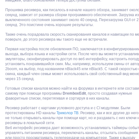
имиджей, благо обновления теперь доступны онлайн.
Прошивка ресивера, как писалось в начале нашего обзора, занимает окол
секунд, зависит от размера сборки программного обеспечения. Загрузка из
выключенного состояния занимает около 40 секунд. Перезагрузка GUI от 2
секунд. Это поистине очень хорошие результаты.
Также очень порадовала скорость сканирования каналов и навигации по м
поверьте, до этого ресивера мы такого еще не встречали.
Первая настройка после обновления ПО, заключается в конфигурировани
выхода, выбора языка и настройки сети. После чего вы можете устанавлив
эмуляторы, сконфигурировать доступ по веб интерфейсу, настроить погоду
установить понравившийся скин. Мы, например, используем скины от авто
2boom, на выбор, под названием nBlack45 или nBlack5. С такой скоростью
скина, каждый член семьи может использовать свой собственный вид мен
через 15 секунд.
Готовые списки каналов можно найти на форумах в интернете или состави
самому при помощи программы
DremboxEdit
, просто создавая нужные
фаворитные списки, перетягивая и сортируя в них каналы.
Ресивер работает с картами условного доступа и с CI модулями. Были
протестированы HD каналы
Триколор ТВ
. Ресивер, как и все другие до него
не только открывать каналы при помощи карт, но и раздавать с них ключи 
ресиверы в локальной сети.
Веб интерфейс ресивера дает возможность устанавливать таймеры событ
управлять питанием ресивера, переключать каналы, отсылать сообщения 
или просто просматривать телепередачи на компьютере. Также к выходу