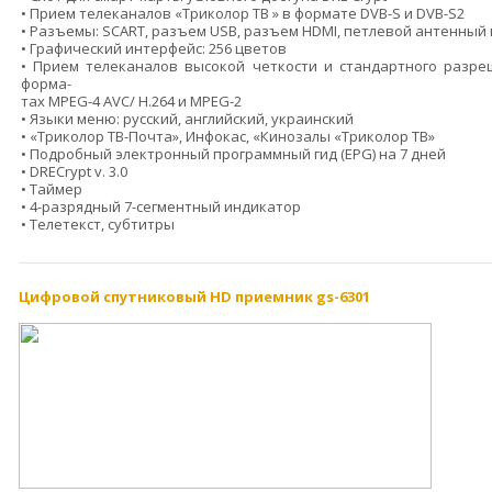
• Прием телеканалов «Триколор ТВ » в формате DVB-S и DVB-S2
• Разъемы: SCART, разъем USB, разъем HDMI, петлевой антенный
• Графический интерфейс: 256 цветов
• Прием телеканалов высокой четкости и стандартного разре
форма-
тах MPEG-4 AVC/ H.264 и MPEG-2
• Языки меню: русский, английский, украинский
• «Триколор ТВ-Почта», Инфокас, «Кинозалы «Триколор ТВ»
• Подробный электронный программный гид (EPG) на 7 дней
• DRECrypt v. 3.0
• Таймер
• 4-разрядный 7-сегментный индикатор
• Телетекст, субтитры
Цифровой спутниковый HD приемник gs-6301