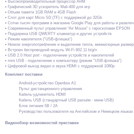
• Высокопроизводительный процессор ARM
• Графический 3D ускоритель Mali-400 для игр
• Объем памяти 1GB RAM и 4GB Flash
• Слот для карт Micro SD (TF) с поддержкой до 32Gb
• Сотни тысяч программ в магазине Google Play для работы и развле
• Современный пульт управления “Air Mouse” с гироскопами EPSON
• Поддержка USB QWERTY клавиатур и других устройств
• Режим накопителя ("USB-флешка")
• Низкое энергопотребление и выделение тепла, миниатюрные размер
• Встроен беспроводной модуль Wi-Fi 802.11 b/g/n
• USB 2.0 Host port - подключение устройств и накопителей
• mini USB - подключение к компьютеру (режим "USB-флешка")
• Цифровой выход видео и звука HDMI с поддержкой 1080p
Комплект поставки
Android-устройство Openbox A1
Пульт дистанционного управления
Кабель-удлинитель HDMI
Кабель USB (стандартный USB разъём - мини USB)
Блок питания 5В / 2А
Руководство пользователя на Английском и Немецком языках
Видеообзор возможностей приставки