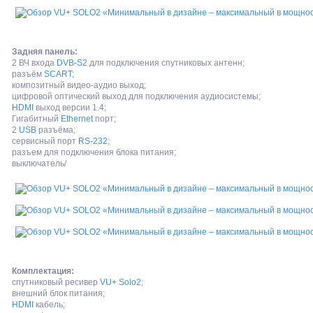
Задняя панель:
2 ВЧ входа
DVB-S2
для подключения спутниковых антенн;
разъём
SCART
;
композитный видео-аудио выход;
цифровой оптический выход для подключения аудиосистемы;
HDMI
выход версии 1.4;
Гигабитный
Ethernet
порт;
2
USB
разъёма;
сервисный порт
RS-232
;
разъем для подключения блока питания;
выключатель/
Комплектация:
спутниковый ресивер
VU+ Solo2
;
внешний блок питания;
HDMI
кабель;