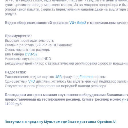
отнести к недостаткам, ведь буквально пару лет назад за эти деньги можн
купить ресивер гораздо меньшего класса. Из-за мощного процессора и бы
оперативной памяти, скорость переключения каналов даже на эмуляторе 
радует.
Видео обзор возможностей ресивера
VU+ Solo2
в максимальном качест
Преимущества:
Высокая производительность
Реально работающий PIP на HD каналах
Очень компактные размеры
Два тюнера
DVB-S2
Установка внутреннего HDD
Бесшумный вентилятор с автоматической регулировкой скорости вращени
Недостатки:
Расположение задних портов
USB
сразу под
Ethernet
портом
Одноцветный
VFD
дисплей, хотелось бы видеть красный индикатор запис
Отсутствие кнопок управления на передней панели ресивера
Благодарим интернет магазин спутникового оборудования Satsamara.ru
предоставленный на тестирование ресивер. Купить ресивер можно
у н
11990 руб.
Поступила в продажу Мультимедийная приставка Openbox A1