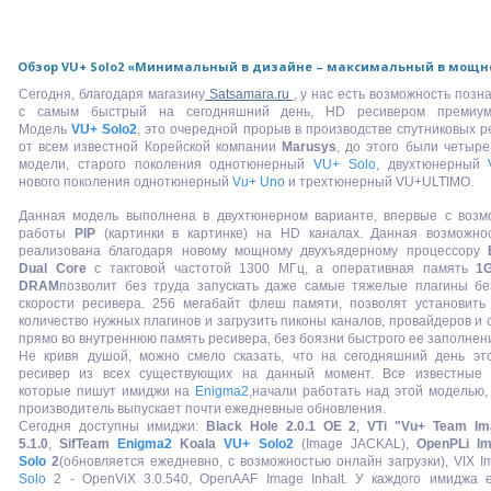
Обзор VU+ Solo2 «Минимальный в дизайне – максимальный в мощн
Сегодня, благодаря магазину
Satsamara.ru
, у нас есть возможность позн
с самым быстрый на сегодняшний день, HD ресивером премиум
Модель
VU+ Solo2
, это очередной прорыв в производстве спутниковых р
от всем известной Корейской компании
Marusys
, до этого были четыр
модели, старого поколения однотюнерный
VU+ Solo
, двухтюнерный
нового поколения однотюнерный
Vu+ Uno
и трехтюнерный VU+ULTIMO.
Данная модель выполнена в двухтюнерном варианте, впервые с возм
работы
PIP
(картинки в картинке) на HD каналах. Данная возможно
реализована благодаря новому мощному двухъядерному процессору
Dual Core
с тактовой частотой 1300 МГц, а оперативная память
1
DRAM
позволит без труда запускать даже самые тяжелые плагины бе
скорости ресивера. 256 мегабайт флеш памяти, позволят установить
количество нужных плагинов и загрузить пиконы каналов, провайдеров и 
прямо во внутреннюю память ресивера, без боязни быстрого ее заполнен
Не кривя душой, можно смело сказать, что на сегодняшний день эт
ресивер из всех существующих на данный момент. Все известные 
которые пишут имиджи на
Enigma2
,начали работать над этой моделью,
производитель выпускает почти ежедневные обновления.
Сегодня доступны имиджи:
Black Hole 2.0.1 OE 2
,
VTi "Vu+ Team Im
5.1.0
,
SifTeam
Enigma2
Koala
VU+ Solo2
(Image JACKAL),
OpenPLi I
Solo
2
(обновляется ежедневно, с возможностью онлайн загрузки), VIX 
Solo
2 - OpenViX 3.0.540, OpenAAF Image Inhalt. У каждого имиджа е