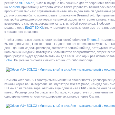
ресивера
VU+ Solo2
, было выпущено приложение для телефонов и планш
на
Android
, при помощи которого можно также управлять вашим ресиверов
просматривать с него спутниковые каналы или видео записи сделанные р
До этого, можно было использовать приложение
Dreamdroid
. При правил
настройке домашнего роутера и неплохой скорости интернет канала, у ва
возможность смотреть домашние каналы в любой точке мира. В обзоре
медиаплеера
iNeXT 3D Kid
мы упоминали о возможности смотреть плеер
с домашнего ресивера.
Чтобы описать все возможности графической оболочки
Enigma2
, нам пон
бы не один месяц. Новые плагины и дополнения появляются буквально к
день. Данная модель ресивера, заставит в ближайший год, потрудится ко
написанию имиджей, потому как большинство программистов, скорее всего
приобретут и будут дорабатывать как для себя. Ибо один раз использова
Solo2
, Вы уже не сможете сменить его на что либо попроще.
Немного хотелось бы заострить внимание на способностях ресивера вещ
каналы через веб интерфейс, на эмуляторе
Oscam ymod
, нам удалось см
HD канал на телевизоре, открыть еще один канал в PIP и четыре канала ч
плеер. Ресивер смог бы открыть и больше, но существует ограничение по
одновременному открытию кодированных каналов через Oscam.