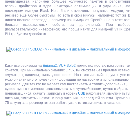
преимущества, например большее количество пакетов в репозитории
версии драйверов и ядра, некоторые оптимизации и улучшения, на
последнем имидже Black Hole были отключены ненужные модули, чт
ресивер еще более быстрым. Но есть и свои минусы, например тот же B
лишен полного перевода, например как имидж от OpenPLI, но в тоже вре
больше всевозможных собственных дополнений. При выбор
(пользовательского интерфейса), его проще найти для имиджей VTI и Ope
BH требуется доработка.
Как и все ресиверы на
Enigma2
,
VU+ Solo2
можно полностью настроить так,
хочется. При минимальных знаниях Linux, вы сможете без проблем устано
эмуляторы, плагины, скины, дополнения. На тематический форумах, уже с
можно найти много полезной информации по настройке и использованию
ресивера. Для тех кто не желает сам настраивать и ставить дополнения,
существует возможность воспользоваться чужим бекапом, нужно выбрать
понравившийся, скачать, записать в корень
USB
накопителя, выключить т
питания, включить и нажать кнопку питания на передней панели. Примерн
75 секунд ваш ресивер готов к работе уже с готовым списком каналов.