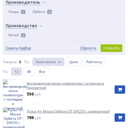
Производитель
Huayu
Орбита
1
2
Производство
Китай
2
Скрыть подбор
Сбросить
ПОКАЗАТЬ
6
Товаров:
По
:
Умолчанию
Цене
Рейтингу
По
:
12
48
Все
Беспроводная мини клавиатура с тачпадом и
подсветкой
550
руб.
Пульт Air Mouse Орбита OT-DVC05 с клавиатурой
799
руб.