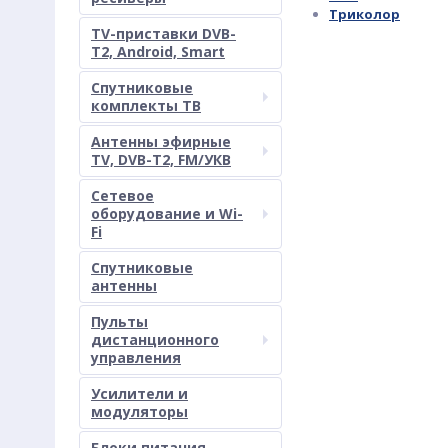
Триколор
TV-приставки DVB-
T2, Android, Smart
Спутниковые
комплекты ТВ
Антенны эфирные
TV, DVB-T2, FM/УКВ
Сетевое
оборудование и Wi-
Fi
Спутниковые
антенны
Пульты
дистанционного
управления
Усилители и
модуляторы
Блоки питания,