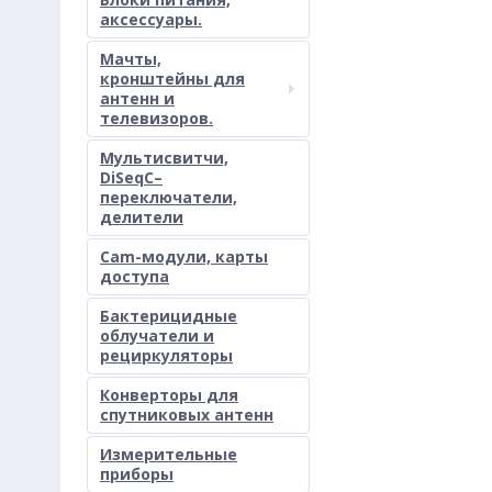
аксессуары.
Мачты,
кронштейны для
антенн и
телевизоров.
Мультисвитчи,
DiSeqC–
переключатели,
делители
Cam-модули, карты
доступа
Бактерицидные
облучатели и
рециркуляторы
Конверторы для
спутниковых антенн
Измерительные
приборы