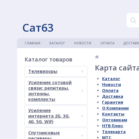
Сат63
ГЛАВНАЯ
КАТАЛОГ
НОВОСТИ
ОПЛАТА
ДОСТАВ
Каталог товаров
Карта сайт
Телевизоры
Каталог
Усиление сотовой
Новости
связи: репитеры,
Оплата
антенны,
Доставка
комплекты
Гарантия
О Компании
Усиление
Контакты
интернета 2G, 3G,
Оптовикам
4G, 5G, WiFi
НТВ Плюс
Телекарта
Спутниковые
МТС
ресиверы