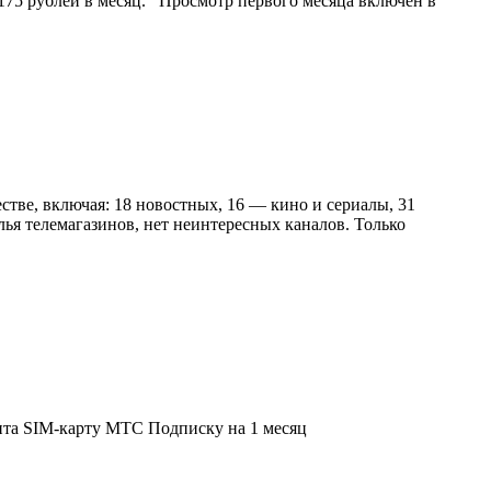
 175 рублей в месяц. Просмотр первого месяца включен в
стве, включая: 18 новостных, 16 — кино и сериалы, 31
лья телемагазинов, нет неинтересных каналов. Только
та SIM-карту МТС Подписку на 1 месяц