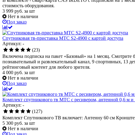
В комплекте - смарт-карта CAS IRDETO с подпиской на 1 месяц
стоимость оборудования.
3 999
руб.
за шт
Нет в наличии
Под заказ
Спутниковая тв-приставка МТС S2-4900 с картой доступа
Артикул: -
(23)
Включена подписка на пакет «Базовый» на 1 месяц. Смотрите б
познавательный и развлекательный канал, 9 спортивных, 13 дет
рейтинговый контент для любого зрителя.
4 000
руб.
за шт
Нет в наличии
Под заказ
Комплект спутникового тв МТС с ресивером, антенной 0,6 м и
Артикул: -
(127)
Комплект Спутникового ТВ включает: Антенну 60 см Кронште
5 300
руб.
за шт
Нет в наличии
Под заказ