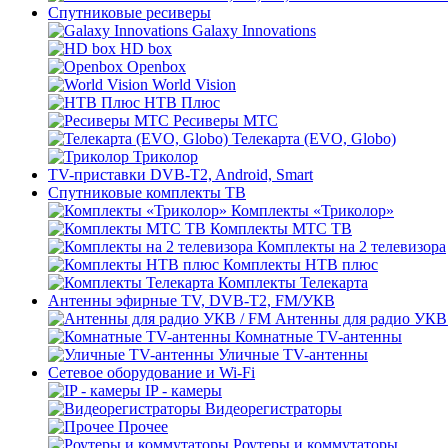
Спутниковые ресиверы
Galaxy Innovations
HD box
Openbox
World Vision
НТВ Плюс
Ресиверы МТС
Телекарта (EVO, Globo)
Триколор
TV-приставки DVB-T2, Android, Smart
Спутниковые комплекты ТВ
Комплекты «Триколор»
Комплекты МТС ТВ
Комплекты на 2 телевизора
Комплекты НТВ плюс
Комплекты Телекарта
Антенны эфирные TV, DVB-T2, FM/УКВ
Антенны для радио УКВ
Комнатные TV-антенны
Уличные TV-антенны
Сетевое оборудование и Wi-Fi
IP - камеры
Видеорегистраторы
Прочее
Роутеры и коммутаторы