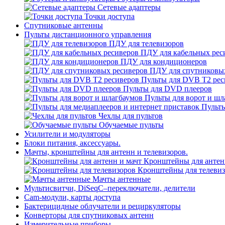
Сетевые адаптеры
Точки доступа
Спутниковые антенны
Пульты дистанционного управления
ПДУ для телевизоров
ПДУ для кабельных рес
ПДУ для кондиционеров
ПДУ для спутниковы
Пульты для DVB T2 рес
Пульты для DVD плееров
Пульты для ворот и шл
Пульты
Чехлы для пультов
Обучаемые пульты
Усилители и модуляторы
Блоки питания, аксессуары.
Мачты, кронштейны для антенн и телевизоров.
Кронштейны для антен
Кронштейны для телеви
Мачты антенные
Мультисвитчи, DiSeqC–переключатели, делители
Cam-модули, карты доступа
Бактерицидные облучатели и рециркуляторы
Конверторы для спутниковых антенн
Измерительные приборы