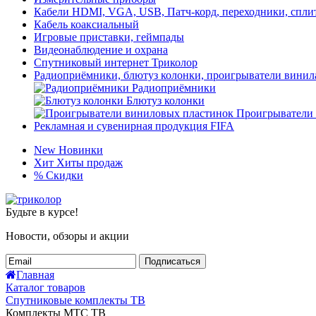
Кабели HDMI, VGA, USB, Патч-корд, переходники, спли
Кабель коаксиальный
Игровые приставки, геймпады
Видеонаблюдение и охрана
Спутниковый интернет Триколор
Радиоприёмники, блютуз колонки, проигрыватели винил
Радиоприёмники
Блютуз колонки
Проигрыватели
Рекламная и сувенирная продукция FIFA
New
Новинки
Хит
Хиты продаж
%
Скидки
Будьте в курсе!
Новости, обзоры и акции
Подписаться
Главная
Каталог товаров
Спутниковые комплекты ТВ
Комплекты МТС ТВ