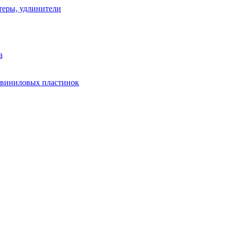
теры, удлинители
а
 виниловых пластинок