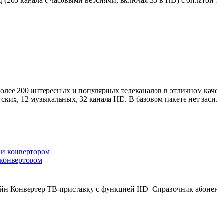
 (203 канала с часовыми версиями, включая 33 в HD) с оплатой
олее 200 интересных и популярных телеканалов в отличном каче
ских, 12 музыкальных, 32 канала HD. В базовом пакете нет заси
 конвертором
йн Конвертер ТВ-приставку с функцией HD Cправочник абонен