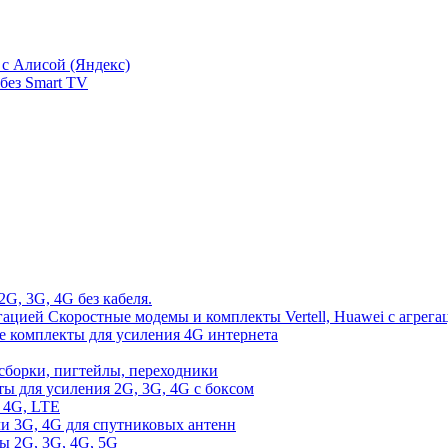
с Алисой (Яндекс)
без Smart TV
2G, 3G, 4G без кабеля.
Скоростные модемы и комплекты Vertell, Huawei с агрега
е комплекты для усиления 4G интернета
сборки, пигтейлы, переходники
ы для усиления 2G, 3G, 4G с боксом
 4G, LTE
и 3G, 4G для спутниковых антенн
ы 2G, 3G, 4G, 5G