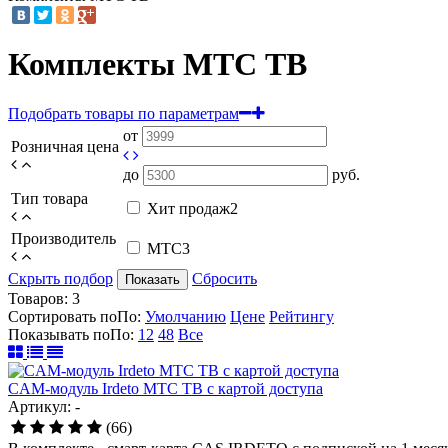
Комплекты МТС ТВ
Подобрать товары по параметрам
от
Розничная цена
до
руб.
Тип товара
Хит продаж
2
Производитель
МТС
3
Скрыть подбор
Сбросить
Показать
Товаров:
3
Сортировать по
По
:
Умолчанию
Цене
Рейтингу
Показывать по
По
:
12
48
Все
CAM-модуль Irdeto МТС ТВ с картой доступа
Артикул: -
(66)