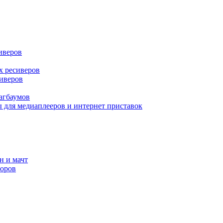
иверов
х ресиверов
иверов
агбаумов
 для медиаплееров и интернет приставок
н и мачт
зоров