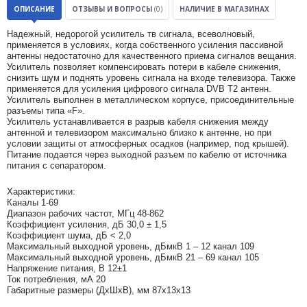
ОПИСАНИЕ
ОТЗЫВЫ И ВОПРОСЫ
(0)
НАЛИЧИЕ В МАГАЗИНАХ
Надежный, недорогой усилитель тв сигнала, всеволновый,
применяется в условиях, когда собственного усиления пассивной
антенны недостаточно для качественного приема сигналов вещания.
Усилитель позволяет компенсировать потери в кабеле снижения,
снизить шум и поднять уровень сигнала на входе телевизора. Также
применяется для усиления цифрового сигнала DVB T2 антенн.
Усилитель выполнен в металлическом корпусе, присоединительные
разъемы типа «F».
Усилитель устанавливается в разрыв кабеля снижения между
антенной и телевизором максимально близко к антенне, но при
условии защиты от атмосферных осадков (например, под крышей).
Питание подается через выходной разъем по кабелю от источника
питания с сепаратором.
Характеристики:
Каналы 1-69
Диапазон рабочих частот, МГц 48-862
Коэффициент усиления, дБ 30,0 ± 1,5
Коэффициент шума, дБ < 2,0
Максимальный выходной уровень, дБмкВ 1 – 12 канал 109
Максимальный выходной уровень, дБмкВ 21 – 69 канал 105
Напряжение питания, В 12±1
Ток потребления, мА 20
Габаритные размеры (ДхШхВ), мм 87х13х13