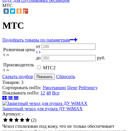
ПДУ для спутниковых ресиверов
МТС
МТС
Подобрать товары по параметрам
от
Розничная цена
до
руб.
Производитель
МТС
2
Скрыть подбор
Сбросить
Показать
Товаров:
3
Сортировать по
По
:
Умолчанию
Цене
Рейтингу
Показывать по
По
:
12
48
Все
Защитный чехол для пульта ДУ WiMAX
Артикул: -
(2)
Чехол стилизован под кожу, что не только обеспечивает