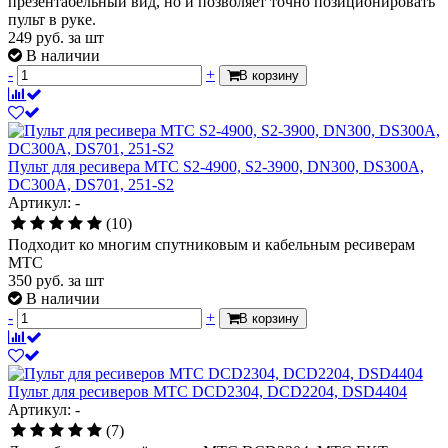
презентабельный вид, но и позволяет точно позиционировать
пульт в руке.
249
руб.
за шт
В наличии
-
+
В корзину
Пульт для ресивера МТС S2-4900, S2-3900, DN300, DS300A,
DC300A, DS701, 251-S2
Артикул: -
(10)
Подходит ко многим спутниковым и кабельным ресиверам
МТС
350
руб.
за шт
В наличии
-
+
В корзину
Пульт для ресиверов МТС DCD2304, DCD2204, DSD4404
Артикул: -
(7)