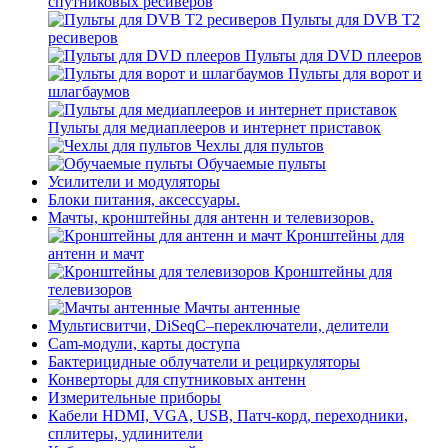
спутниковых ресиверов
Пульты для DVB T2
ресиверов
Пульты для DVD плееров
Пульты для ворот и
шлагбаумов
Пульты для медиаплееров и интернет приставок
Чехлы для пультов
Обучаемые пульты
Усилители и модуляторы
Блоки питания, аксессуары.
Мачты, кронштейны для антенн и телевизоров.
Кронштейны для
антенн и мачт
Кронштейны для
телевизоров
Мачты антенные
Мультисвитчи, DiSeqC–переключатели, делители
Cam-модули, карты доступа
Бактерицидные облучатели и рециркуляторы
Конверторы для спутниковых антенн
Измерительные приборы
Кабели HDMI, VGA, USB, Патч-корд, переходники,
сплитеры, удлинители