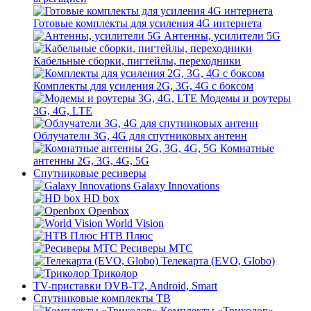
Готовые комплекты для усиления 4G интернета
Антенны, усилители 5G
Кабельные сборки, пигтейлы, переходники
Комплекты для усиления 2G, 3G, 4G с боксом
Модемы и роутеры
3G, 4G, LTE
Облучатели 3G, 4G для спутниковых антенн
Комнатные
антенны 2G, 3G, 4G, 5G
Спутниковые ресиверы
Galaxy Innovations
HD box
Openbox
World Vision
НТВ Плюс
Ресиверы МТС
Телекарта (EVO, Globo)
Триколор
TV-приставки DVB-T2, Android, Smart
Спутниковые комплекты ТВ
Комплекты «Триколор»