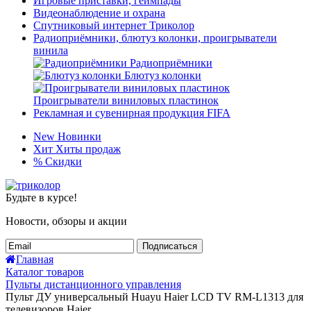
Игровые приставки, геймпады
Видеонаблюдение и охрана
Спутниковый интернет Триколор
Радиоприёмники, блютуз колонки, проигрыватели
винила
Радиоприёмники
Блютуз колонки
Проигрыватели виниловых пластинок
Рекламная и сувенирная продукция FIFA
New
Новинки
Хит
Хиты продаж
%
Скидки
Будьте в курсе!
Новости, обзоры и акции
Подписаться
Главная
Каталог товаров
Пульты дистанционного управления
Пульт ДУ универсальный Huayu Haier LCD TV RM-L1313 для
телевизоров Haier