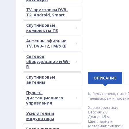
TV-приставки DVB-
T2, Android, Smart
Спутниковые
комплекты ТВ
Антенны эфирные
TV, DVB-T2, FM/УКВ
Сетевое
оборудование и Wi-
Fi
Спутниковые
ОПИСАНИЕ
антенны
Пульты
Кабель-переходник HD
дистанционного
телевизорам и проекто
управления
Характеристики:
Версия: 2.0
Усилители и
Длина: 1.5 м
модуляторы
Цвет: черный
Материал: силикон
Блоки питания,