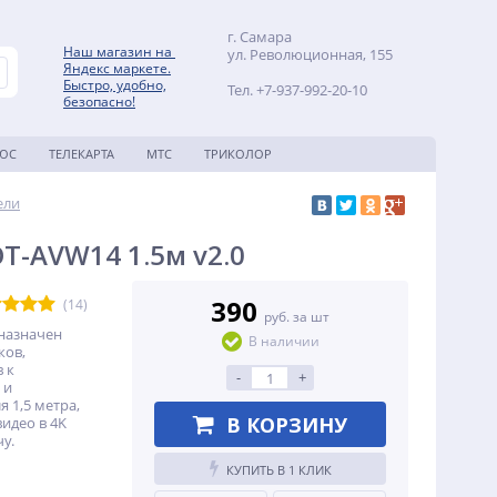
г. Самара
Наш магазин на
ул. Революционная, 155
Яндекс маркете.
Быстро, удобно,
Тел. +7-937-992-20-10
безопасно!
ЛЮС
ТЕЛЕКАРТА
МТС
ТРИКОЛОР
ЗАКАЗАТЬ ЗВОНОК
ели
T-AVW14 1.5м v2.0
390
(14)
руб. за шт
назначен
В наличии
ков,
 к
-
+
 и
 1,5 метра,
В КОРЗИНУ
идео в 4K
у.
КУПИТЬ В 1 КЛИК