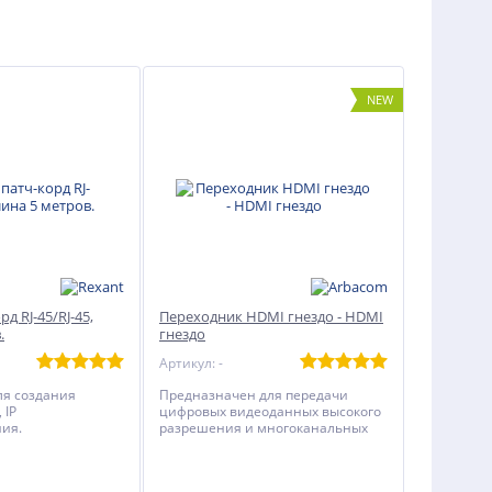
NEW
д RJ-45/RJ-45,
Переходник HDMI гнездо - HDMI
.
гнездо
Артикул: -
ля создания
Предназначен для передачи
 IP
цифровых видеоданных высокого
ия.
разрешения и многоканальных
цифровых аудиосигналов с
защитой от копирования между
двумя кабелями с разъемами