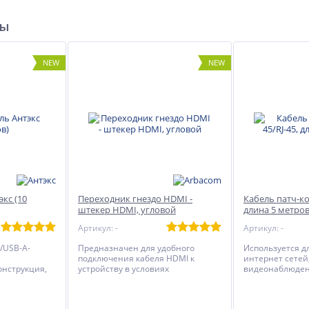
ры
NEW
NEW
кс (10
Переходник гнездо HDMI -
Кабель патч-кор
штекер HDMI, угловой
длина 5 метров
Артикул: -
Артикул: -
/USB-A-
Предназначен для удобного
Используется д
подключения кабеля HDMI к
интернет сетей,
онструкция,
устройству в условиях
видеонаблюден
беля: 8..9
ограниченного пространства.