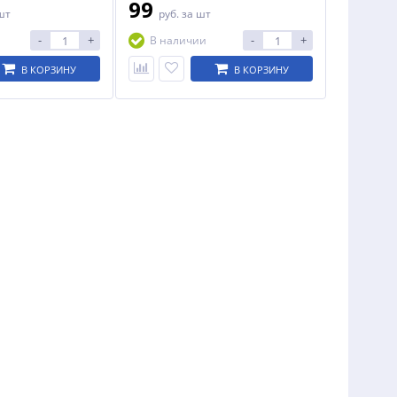
штекеры HDMI.
99
шт
руб.
за шт
-
+
-
+
В наличии
В КОРЗИНУ
В КОРЗИНУ