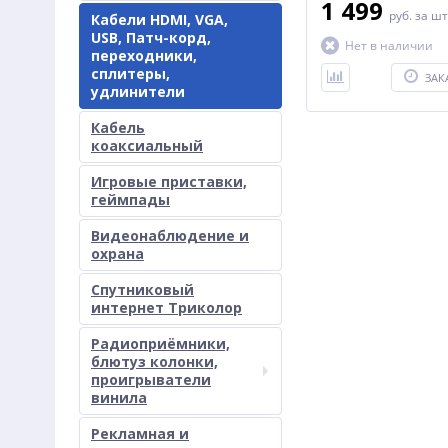
1 499
руб.
за шт
Кабели HDMI, VGA,
USB, Патч-корд,
Нет в наличии
переходники,
сплитеры,
ЗАК
удлинители
Кабель
коаксиальный
Игровые приставки,
геймпады
Видеонаблюдение и
охрана
Спутниковый
интернет Триколор
Радиоприёмники,
блютуз колонки,
проигрыватели
винила
Рекламная и