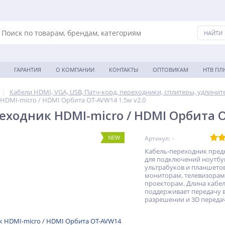
ГАРАНТИЯ
О КОМПАНИИ
КОНТАКТЫ
ОПТОВИКАМ
НТВ П
Кабели HDMI, VGA, USB, Патч-корд, переходники, сплитеры, удлинит
HDMI-micro / HDMI Орбита OT-AVW14 1.5м v2.0
еходник HDMI-micro / HDMI Орбита O
NEW
Артикул: -
Кабель-переходник пред
для подключений ноутбу
ультрабуков и планшетов
мониторам, телевизорам
проекторам. Длина кабеля
поддерживает передачу в
разрешении и 3D передач