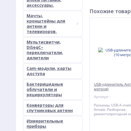
аксессуары.
Похожие това
Мачты,
кронштейны для
антенн и
телевизоров.
Мультисвитчи,
DiSeqC–
переключатели,
делители
Cam-модули, карты
доступа
Бактерицидные
USB-удлинитель Антэ
метров)
облучатели и
рециркуляторы
Артикул: -
Конверторы для
Разъемы: USB-A-male
female. Разборная,
спутниковых антенн
ремонтопригодная к
без пайки. Диаметр ка
Измерительные
мм.
приборы