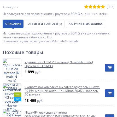
(335)
Артикул: -
Используется для подключения к роутерам 3G/4G внешних антенн
ОПИСАНИЕ
ОТЗЫВЫ И ВОПРОСЫ
(0)
НАЛИЧИЕ В МАГАЗИНАХ
Используется для подключения к роутерам 3G/4G внешних антенн с
телевизионным кабелем 75 Ом.
В комплекте два переходника SMA-male/F-female
Похожие товары
Удлинитель GSM 20 метров (N-male-N-male)
Орбита OT-GSM33
1 899
руб.
Скоростной комплект 4G cat.9 с роутером Huawei
B715s, мощной антенной Mimo 20дБ и кабелем
20 метров
NEW
ХИТ
13 499
руб.
Nitsa-4F - офисная антенна
GSM900/GSM1800/UMTS900/UMTS2100, 10 dbi