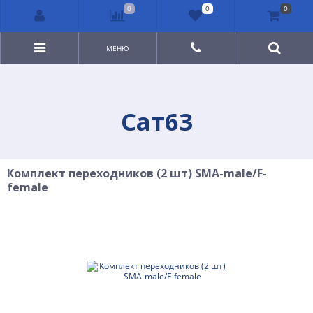
0
0
0
МЕНЮ
Сат63
Комплект переходников (2 шт) SMA-male/F-
female