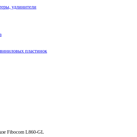
теры, удлинители
а
 виниловых пластинок
базе Fibocom L860-GL