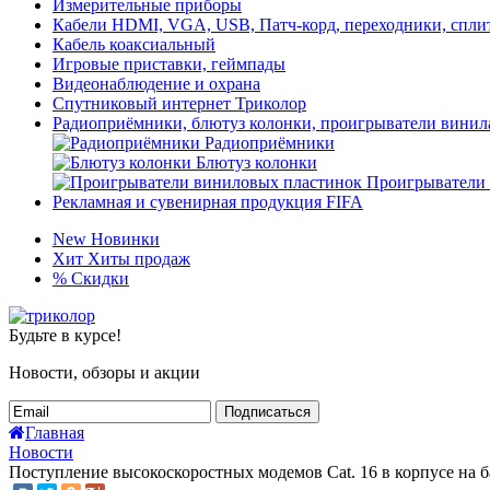
Измерительные приборы
Кабели HDMI, VGA, USB, Патч-корд, переходники, спли
Кабель коаксиальный
Игровые приставки, геймпады
Видеонаблюдение и охрана
Спутниковый интернет Триколор
Радиоприёмники, блютуз колонки, проигрыватели винил
Радиоприёмники
Блютуз колонки
Проигрыватели
Рекламная и сувенирная продукция FIFA
New
Новинки
Хит
Хиты продаж
%
Скидки
Будьте в курсе!
Новости, обзоры и акции
Подписаться
Главная
Новости
Поступление высокоскоростных модемов Cat. 16 в корпусе на 