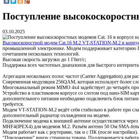
Поступление высокоскоростных
03.10.2025
Высокоскоростной модем Cat.16 M.2 VT-STATION-M.2 в корпусе
промышленной электронике. Модем поддерживает категорию LTE
сочетанием нескольких технологий.
Высокая скорость загрузки до 1 Гбит/с;
Поддержка всех частотных диапазонов для быстрого интернета
Агрегация нескольких полос частот (Carrier Aggregation) для
Современная модуляция 256QAM, которая использует более сло
Многоканальный режим MIMO 4x4 задействует до четырёх прос
Устройство в пластиковом корпусе со слотом под nano-SIM кар
дополнительного питания необходимо подключить блок питания
требуется.
Модем VT-STATION-M.2 ведёт себя стабильно в работе при сла
дополнительный радиатор охлаждения на модеме.
Подключение модема к внешней антенне осуществляется через 
MHF4(IPEX4) для модемов M.2. Разъём антенн 50 Ом SMA-fema
Модем работает как с роутерами, так и с ПК (после настройк
"Приложении" внизу страницы товара. Поддерживается работа 