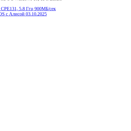
CPE131, 5.8 Ггц 900МБ/сек
OS с Алисой
03.10.2025