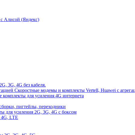
с Алисой (Яндекс)
2G, 3G, 4G без кабеля.
Скоростные модемы и комплекты Vertell, Huawei с агрега
е комплекты для усиления 4G интернета
сборки, пигтейлы, переходники
ы для усиления 2G, 3G, 4G с боксом
 4G, LTE