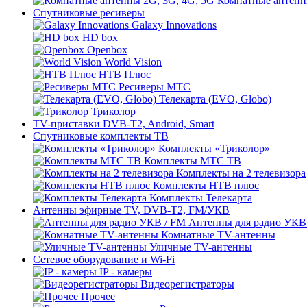
Комнатные антенн
Спутниковые ресиверы
Galaxy Innovations
HD box
Openbox
World Vision
НТВ Плюс
Ресиверы МТС
Телекарта (EVO, Globo)
Триколор
TV-приставки DVB-T2, Android, Smart
Спутниковые комплекты ТВ
Комплекты «Триколор»
Комплекты МТС ТВ
Комплекты на 2 телевизора
Комплекты НТВ плюс
Комплекты Телекарта
Антенны эфирные TV, DVB-T2, FM/УКВ
Антенны для радио УКВ
Комнатные TV-антенны
Уличные TV-антенны
Сетевое оборудование и Wi-Fi
IP - камеры
Видеорегистраторы
Прочее