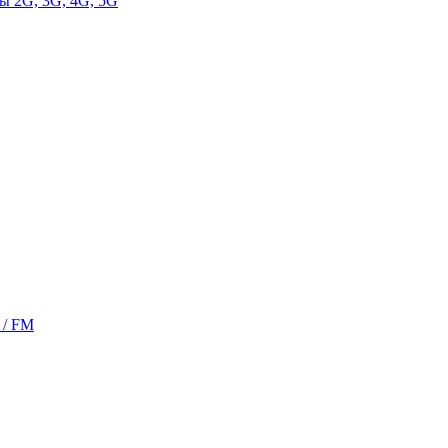
ы 2G, 3G, 4G, 5G
 / FM