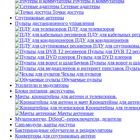
Роутеры и коммутаторы
Сетевые адаптеры
Точки доступа
Спутниковые антенны
Пульты дистанционного управления
ПДУ для телевизоров
ПДУ для кабельных рес
ПДУ для кондиционеров
ПДУ для спутниковы
Пульты для DVB T2 рес
Пульты для DVD плееров
Пульты для ворот и шл
Пульты
Чехлы для пультов
Обучаемые пульты
Усилители и модуляторы
Блоки питания, аксессуары.
Мачты, кронштейны для антенн и телевизоров.
Кронштейны для антен
Кронштейны для телеви
Мачты антенные
Мультисвитчи, DiSeqC–переключатели, делители
Cam-модули, карты доступа
Бактерицидные облучатели и рециркуляторы
Конверторы для спутниковых антенн