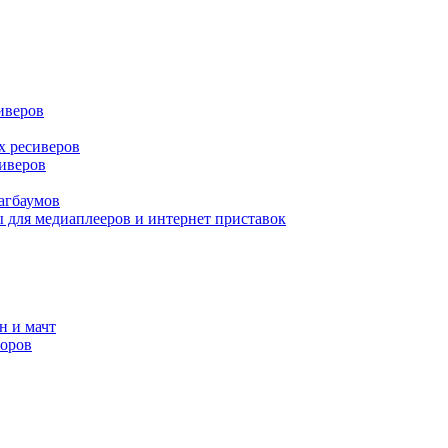
иверов
х ресиверов
иверов
агбаумов
 для медиаплееров и интернет приставок
н и мачт
зоров