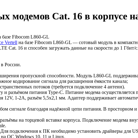
 модемов Cat. 16 в корпусе н
 Vertell
на базе Fibocom L860-GL — сотовый модуль в компактн
 Cat. 16 и способен загружать данные на скорости до 1 Гбит/с.
 в России.
 расширения пропускной способности. Модуль L860-GL поддержива
жное кодирование сигнала для расширения ёмкости канала;
транственных потоков (требуется подключение 4 антенн).
ту и разъёмом питания Type-C. Питание модема осуществляется 
 12V, 1-2А, разъём 5,5х2,1 мм. Адаптер поддерживает автомати
бом сигнале благодаря надёжной цепи питания. В просторном и 
разъёмы на торцевой вставке корпуса. Подключение модема вну
le.
и). Для подключения к ПК необходимо установить драйверы для 
на ОС Windows 10, 11 и Linux.