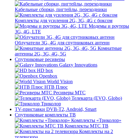
Кабельные сборки, пигтейлы, переходники
Комплекты для усиления 2G, 3G, 4G с боксом
Модемы и роутеры
3G, 4G, LTE
Облучатели 3G, 4G для спутниковых антенн
Комнатные
антенны 2G, 3G, 4G, 5G
Спутниковые ресиверы
Galaxy Innovations
HD box
Openbox
World Vision
НТВ Плюс
Ресиверы МТС
Телекарта (EVO, Globo)
Триколор
TV-приставки DVB-T2, Android, Smart
Спутниковые комплекты ТВ
Комплекты «Триколор»
Комплекты МТС ТВ
Комплекты на 2
телевизора