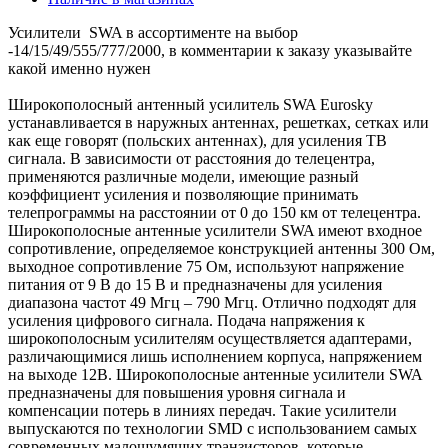
Усилители SWA в ассортименте на выбор
-14/15/49/555/777/2000, в комментарии к заказу указывайте
какой именно нужен
Широкополосный антенный усилитель SWA Eurosky
устанавливается в наружных антеннах, решетках, сетках или
как еще говорят (польских антеннах), для усиления ТВ
сигнала. В зависимости от расстояния до телецентра,
применяются различные модели, имеющие разный
коэффициент усиления и позволяющие принимать
телепрограммы на расстоянии от 0 до 150 км от телецентра.
Широкополосные антенные усилители SWA имеют входное
сопротивление, определяемое конструкцией антенны 300 Ом,
выходное сопротивление 75 Ом, используют напряжение
питания от 9 В до 15 В и предназначены для усиления
диапазона частот 49 Мгц – 790 Мгц. Отлично подходят для
усиления цифрового сигнала. Подача напряжения к
широкополосным усилителям осуществляется адаптерами,
различающимися лишь исполнением корпуса, напряжением
на выходе 12В. Широкополосные антенные усилители SWA
предназначены для повышения уровня сигнала и
компенсации потерь в линиях передач. Такие усилители
выпускаются по технологии SMD с использованием самых
современных малошумящих транзисторов, которые