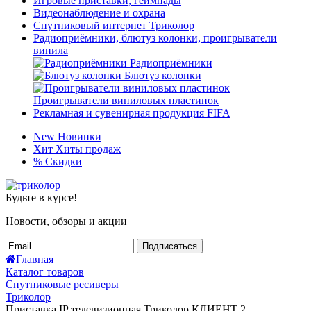
Игровые приставки, геймпады
Видеонаблюдение и охрана
Спутниковый интернет Триколор
Радиоприёмники, блютуз колонки, проигрыватели
винила
Радиоприёмники
Блютуз колонки
Проигрыватели виниловых пластинок
Рекламная и сувенирная продукция FIFA
New
Новинки
Хит
Хиты продаж
%
Скидки
Будьте в курсе!
Новости, обзоры и акции
Подписаться
Главная
Каталог товаров
Спутниковые ресиверы
Триколор
Приставка IP телевизионная Триколор КЛИЕНТ 2,