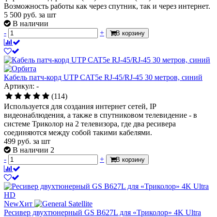
Возможность работы как через спутник, так и через интернет.
5 500
руб.
за шт
В наличии
-
+
В корзину
Кабель патч-корд UTP CAT5e RJ-45/RJ-45 30 метров, синий
Артикул: -
(114)
Используется для создания интернет сетей, IP
видеонаблюдения, а также в спутниковом телевидение - в
системе Триколор на 2 телевизора, где два ресивера
соединяются между собой такими кабелями.
499
руб.
за шт
В наличии 2
-
+
В корзину
New
Хит
Ресивер двухтюнерный GS B627L для «Триколор» 4K Ultra