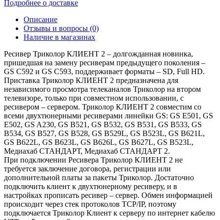
Подробнее о доставке
Описание
Отзывы и вопросы
(0)
Наличие в магазинах
Ресивер Триколор КЛИЕНТ 2 – долгожданная новинка,
пришедшая на замену ресиверам предыдущего поколения –
GS C592 и GS C593, поддерживает форматы – SD, Full HD.
Приставка Триколор КЛИЕНТ 2 предназначена для
независимого просмотра телеканалов Триколор на втором
телевизоре, только при совместном использовании, с
ресивером – сервером. Триколор КЛИЕНТ 2 совместим со
всеми двухтюнерными ресиверами линейки GS: GS E501, GS
E502, GS A230, GS B521, GS B532, GS B531, GS B533, GS
B534, GS B527, GS B528, GS B529L, GS B523L, GS B621L,
GS B622L, GS B623L, GS B626L, GS B627L, GS B523L,
Медиахаб СТАНДАРТ, Медиахаб СТАНДАРТ 2.
При подключении Ресивера Триколор КЛИЕНТ 2 не
требуется заключение договора, регистрации или
дополнительной платы за пакеты Триколор. Достаточно
подключить клиент к двухтюнерному ресиверу, и в
настройках прописать ресивер – сервер. Обмен информацией
происходит через стек протоколов TCP/IP, поэтому
подключается Триколор Клиент к серверу по интернет кабелю