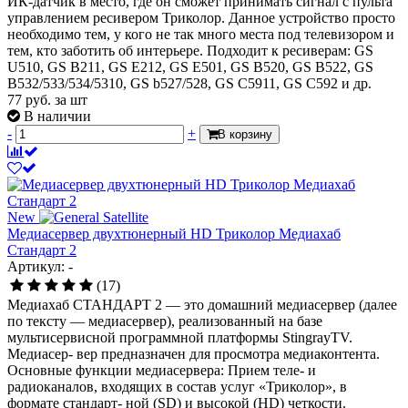
ИК-датчик в место, где он сможет принимать сигнал с пульта
управлением ресивером Триколор. Данное устройство просто
необходимо тем, у кого не так много места под телевизором и
тем, кто заботить об интерьере. Подходит к ресиверам: GS
U510, GS B211, GS E212, GS E501, GS B520, GS B522, GS
B532/533/534/5310, GS b527/528, GS C5911, GS C592 и др.
77
руб.
за шт
В наличии
-
+
В корзину
New
Медиасервер двухтюнерный HD Триколор Медиахаб
Стандарт 2
Артикул: -
(17)
Медиахаб СТАНДАРТ 2 — это домашний медиасервер (далее
по тексту — медиасервер), реализованный на базе
мультисервисной программной платформы StingrayTV.
Медиасер- вер предназначен для просмотра медиаконтента.
Основные функции медиасервера: Прием теле- и
радиоканалов, входящих в состав услуг «Триколор», в
формате стандарт- ной (SD) и высокой (HD) четкости.