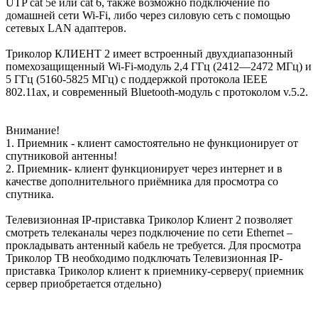
UTP cat 5e или cat 6, также возможно подключение по
домашней сети Wi-Fi, либо через силовую сеть с помощью
сетевых LAN адаптеров.
Триколор КЛИЕНТ 2 имеет встроенный двухдиапазонный
помехозащищенный Wi-Fi-модуль 2,4 ГГц (2412—2472 МГц) и
5 ГГц (5160-5825 МГц) с поддержкой протокола IEEE
802.11ax, и современный Bluetooth-модуль с протоколом v.5.2.
Внимание!
1. Приемник - клиент самостоятельно не функционирует от
спутниковой антенны!
2. Приемник- клиент функционирует через интернет и в
качестве дополнительного приёмника для просмотра со
спутника.
Телевизионная IP-приставка Триколор Клиент 2 позволяет
смотреть телеканалы через подключение по сети Ethernet –
прокладывать антенный кабель не требуется. Для просмотра
Триколор ТВ необходимо подключать Телевизионная IP-
приставка Триколор клиент к приемнику-серверу( приемник
сервер приобретается отдельно)