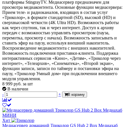
платформы StingrayTV. Медиасервер предназначен для
просмотра медиаконтента. Основные функции медиасервера:
Прием теле- и радиоканалов, входящих в состав услуг
«Триколор», в формате стандартной (SD), высокой (HD) и
сверхвысокой четкости (4K Ultra HD). Возможность работы
как через спутник, так и через интернет. Доступ к архиву
передач с возможностью управлять просмотром (пауза,
перемотка, просмотр с начала). Возможность записывать и
ставить эфир на паузу, используя внешний накопитель.
Воспроизведение медиаконтента с внешних накопителей.
Возможность подключения приставки-клиента. Поддержка
интерактивных сервисов «Кино», «Детям», «Триколор через
интернет», «Телеархив», «Синематека», «Второй экран»,
функции записи, записи по таймеру и постановки эфира на
паузу, «Триколор Умный дом» при подключении внешнего
модуля управления.
8 999
руб.
за шт
В наличии
-
+
В корзину
Хит
Медиасервер домашний Триколор GS Hub 2 Box Медиахаб