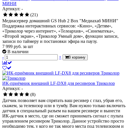
МИНИ
Артикул: -
(21)
Медиасервер домашний GS Hub 2 Box "Медиахаб МИНИ"
Поддержка интерактивных сервисов: «Кино», «Детям»,
«Триколор через интернет», «Телеархив», «Синематека»,
«Второй экран», «Триколор Умный дом», функции записи,
записи по таймеру и постановки эфира на паузу.
7 999
руб.
за шт
В наличии
-
+
В корзину
ИК-приёмник внешний LF-DX8 для ресиверов Триколор
Артикул: -
(8)
Датчик позволяет вам спрятать ваш ресивер с глаз, убрав его,
скажем, за телевизор или в тумбу. Вам нужно только включить
датчик в специальный разъем на вашем ресивере и вынести
ИК-датчик в место, где он сможет принимать сигнал с пульта
управлением ресивером Триколор. Данное устройство просто
необходимо тем, у кого не так много места под телевизором и