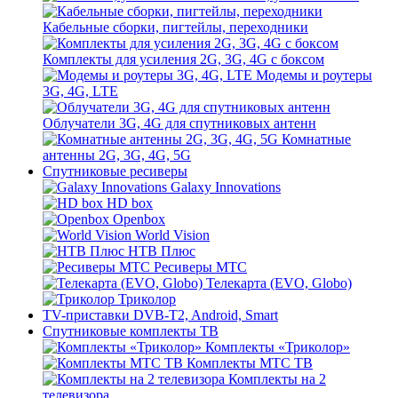
Кабельные сборки, пигтейлы, переходники
Комплекты для усиления 2G, 3G, 4G с боксом
Модемы и роутеры
3G, 4G, LTE
Облучатели 3G, 4G для спутниковых антенн
Комнатные
антенны 2G, 3G, 4G, 5G
Спутниковые ресиверы
Galaxy Innovations
HD box
Openbox
World Vision
НТВ Плюс
Ресиверы МТС
Телекарта (EVO, Globo)
Триколор
TV-приставки DVB-T2, Android, Smart
Спутниковые комплекты ТВ
Комплекты «Триколор»
Комплекты МТС ТВ
Комплекты на 2
телевизора