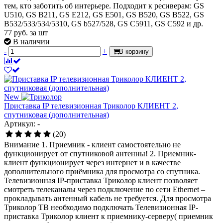
тем, кто заботить об интерьере. Подходит к ресиверам: GS
U510, GS B211, GS E212, GS E501, GS B520, GS B522, GS
B532/533/534/5310, GS b527/528, GS C5911, GS C592 и др.
77
руб.
за шт
В наличии
-
+
В корзину
New
Приставка IP телевизионная Триколор КЛИЕНТ 2,
спутниковая (дополнительная)
Артикул: -
(20)
Внимание 1. Приемник - клиент самостоятельно не
функционирует от спутниковой антенны! 2. Приемник-
клиент функционирует через интернет и в качестве
дополнительного приёмника для просмотра со спутника.
Телевизионная IP-приставка Триколор клиент позволяет
смотреть телеканалы через подключение по сети Ethernet –
прокладывать антенный кабель не требуется. Для просмотра
Триколор ТВ необходимо подключать Телевизионная IP-
приставка Триколор клиент к приемнику-серверу( приемник